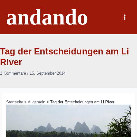
Zum
andando
Inhalt
springen
Main
Menu
Tag der Entscheidungen am Li
River
2 Kommentare
/
15. September 2014
Startseite
Allgemein
Tag der Entscheidungen am Li River