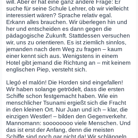
will. Aber er hat eine ganz andere Frage: Er
suche für seine Schule Lehrer, ob wir vielleicht
interessiert wären? Sprache relativ egal.
Erkann alles brauchen. Wir überlegen hin und
her und entscheiden es dann gegen die
pädagogische Zukunft. Stattdessen versuchen
wir, uns zu orientieren. Es ist ziemlich sinnlos,
jemanden nach dem Weg zu fragen – kaum
einer kennt sich aus. Wenigstens in einem
Hotel gibt jemand die Richtung an – mit keinem
englischen Piep, versteht sich.
Llegó el malón! Die Horden sind eingefallen!
Wir haben solange getrödelt, dass die ersten
Schiffe schon festgemacht haben. Wie ein
menschlicher Tsunami ergießt sich die Fracht
in den kleinen Ort. Nur Juan und ich – klar, die
einzigen Westler! – bilden den Gegenverkehr.
Mannomann: soooooooo viele Menschen. Und
das ist erst der Anfang, denn die meisten
Schiffe sind noch gar nicht da! Wir schlängeln