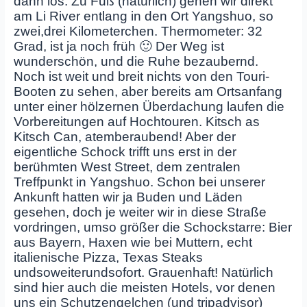
dann los. Zu Fuß (natürlich) gehen wir direkt
am Li River entlang in den Ort Yangshuo, so
zwei,drei Kilometerchen. Thermometer: 32
Grad, ist ja noch früh 🙂 Der Weg ist
wunderschön, und die Ruhe bezaubernd.
Noch ist weit und breit nichts von den Touri-
Booten zu sehen, aber bereits am Ortsanfang
unter einer hölzernen Überdachung laufen die
Vorbereitungen auf Hochtouren. Kitsch as
Kitsch Can, atemberaubend! Aber der
eigentliche Schock trifft uns erst in der
berühmten West Street, dem zentralen
Treffpunkt in Yangshuo. Schon bei unserer
Ankunft hatten wir ja Buden und Läden
gesehen, doch je weiter wir in diese Straße
vordringen, umso größer die Schockstarre: Bier
aus Bayern, Haxen wie bei Muttern, echt
italienische Pizza, Texas Steaks
undsoweiterundsofort. Grauenhaft! Natürlich
sind hier auch die meisten Hotels, vor denen
uns ein Schutzengelchen (und tripadvisor)