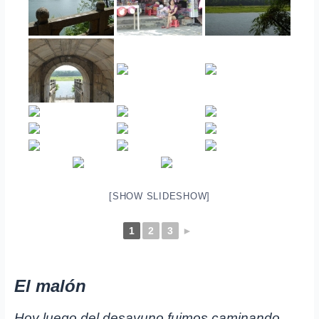
[SHOW SLIDESHOW]
1
2
3
►
El malón
Hoy luego del desayuno fuimos caminando