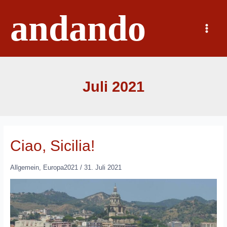
Zum
andando
Inhalt
springen
Main
Menu
Juli 2021
Ciao, Sicilia!
Allgemein
,
Europa2021
/
31. Juli 2021