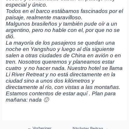
especial y único.
Todos en el barco estábamos fascinados por el
paisaje, realmente m
aravilloso.
M
algunos brasileños y también pude oír a un
argentino, pero no hable con el, por que no se
dió.
La mayoría de los pasajeros se quedan una
noche en Yangshuo y luego al día siguiente
salen a otras ciudades de China en avión o en
tren. Nosotros queremos y planeamos estar
cuatro y no hacer nada. Nuestro hotel se llama
Li River Retreat y no está directamente en la
ciudad sino a unos dos kilómetros y
directamente al río, con vistas a las montañas.
Estamos contentos de estar aquí . Plan para
mañana: nada 🙂
Beitragsnavigation
←
Vorheriger
Nächster Beitrag
→