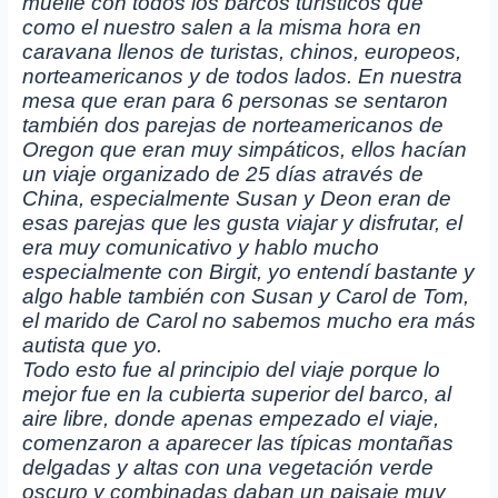
muelle con todos los barcos turísticos que
como el nuestro salen a la misma hora en
caravana llenos de turistas, chinos, europeos,
norteamericanos y de todos lados. En nuestra
mesa que eran para 6 personas se sentaron
también dos parejas de norteamericanos de
Oregon que eran muy simpáticos, ellos hacían
un viaje organizado de 25 días através de
China, especialmente Susan y Deon eran de
esas parejas que les gusta viajar y disfrutar, el
era muy comunicativo y hablo mucho
especialmente con Birgit, yo entendí bastante y
algo hable también con Susan y Carol de Tom,
el marido de Carol no sabemos mucho era más
autista que yo.
Todo esto fue al principio del viaje porque lo
mejor fue en la cubierta superior del barco, al
aire libre, donde apenas empezado el viaje,
comenzaron a aparecer las típicas montañas
delgadas y altas con una vegetación verde
oscuro y combinadas daban un paisaje muy