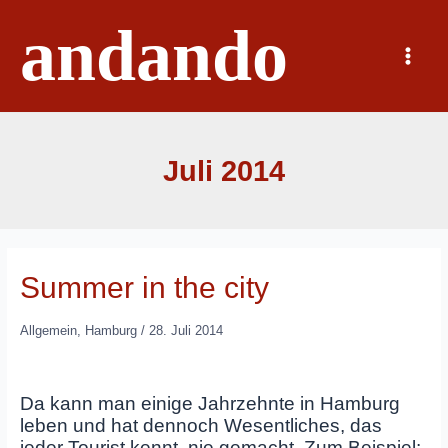
Zum
andando
Inhalt
springen
Main
Menu
Juli 2014
Summer in the city
Allgemein
,
Hamburg
/
28. Juli 2014
Da kann man einige Jahrzehnte in Hamburg
leben und hat dennoch Wesentliches, das
jeder Tourist kennt, nie gemacht. Zum Beispiel: