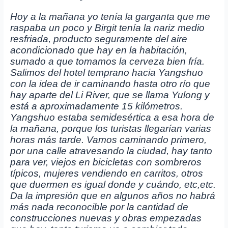
Hoy a la mañana yo tenía la garganta que me
raspaba un poco y Birgit tenía la nariz medio
resfriada, producto seguramente del aire
acondicionado que hay en la habitación,
sumado a que tomamos la cerveza bien fría.
Salimos del hotel temprano hacia Yangshuo
con la idea de ir caminando hasta otro río que
hay aparte del Li River, que se llama Yulong y
está a aproximadamente 15 kilómetros.
Yangshuo estaba semidesértica a esa hora de
la mañana, porque los turistas llegarían varias
horas más tarde. Vamos caminando primero,
por una calle atravesando la ciudad, hay tanto
para ver, viejos en bicicletas con sombreros
típicos, mujeres vendiendo en carritos, otros
que duermen es igual donde y cuándo, etc,etc.
Da la impresión que en algunos años no habrá
más nada reconocible por la cantidad de
construcciones nuevas y obras empezadas