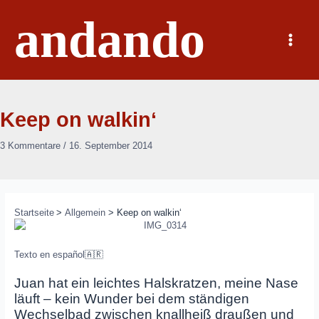
Zum
andando
Inhalt
springen
Main
Menu
Keep on walkin‘
3 Kommentare
/
16. September 2014
Startseite
Allgemein
Keep on walkin‘
Texto en español
🇦🇷
Juan hat ein leichtes Halskratzen, meine Nase
läuft – kein Wunder bei dem ständigen
Wechselbad zwischen knallheiß draußen und