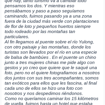
que hay, tanto turismo va a cambiar todo
pensamos los dos. Y mientras eso
pensábamos y paso a paso seguíamos
caminando, fuimos pasando ya a una zona
fuera de la ciudad más verde con plantaciones
de flor de loto y pequeños huertos siempre
todo rodeado por las montañas tan
particulares.
Al fin llegamos al puente sobre el río Yulong,
con otro paisaje y las montañas, donde los
turistas son llevados por el río en una especie
de balsa de bambúes . En el puente un chino
junto a tres mujeres chinas me pide algo con
gestos y yo creo que quiere que le saqué una
foto, pero no el quiere fotografiarnos a nosotros
dos juntos con sus tres acompañantes, somos
tan exóticos para ellos que les fascina, al final
cada uno de ellos se hizo una foto con
nosotros y nos despedimos riéndonos.
Como no queríamos caminar los 15 kilómetros
de vuelta, fuimos hasta un hotel que estaba