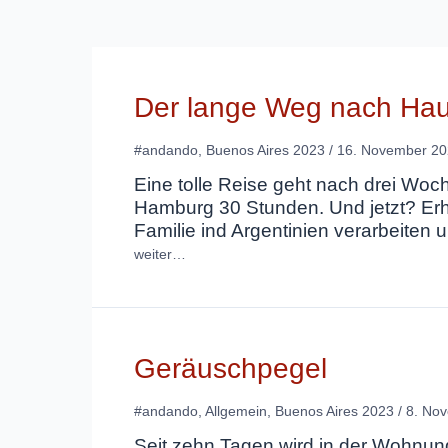
Der lange Weg nach Ha
#andando
,
Buenos Aires 2023
/
16. November 2
Eine tolle Reise geht nach drei Woc
Hamburg 30 Stunden. Und jetzt? Erho
Familie ind Argentinien verarbeiten
weiter…
Geräuschpegel
#andando
,
Allgemein
,
Buenos Aires 2023
/
8. No
Seit zehn Tagen wird in der Wohnun