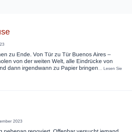
use
023
hen zu Ende. Von Tür zu Tür Buenos Aires –
len von der weiten Welt, alle Eindrücke von
 und dann irgendwann zu Papier bringen
…
Lesen Sie
vember 2023
g nebenan renoviert. Offenbar versucht jemand,