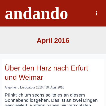
Zum
andando
Inhalt
springen
Main
Menu
April 2016
Über den Harz nach Erfurt
und Weimar
Allgemein
,
Europatour 2016
/
30. April 2016
Pünktlich um sechs sollte es an diesem
Sonnabend losgehen. Das ist an zwei Dingen
gescheitert: Erstens haben wir verschlafen,