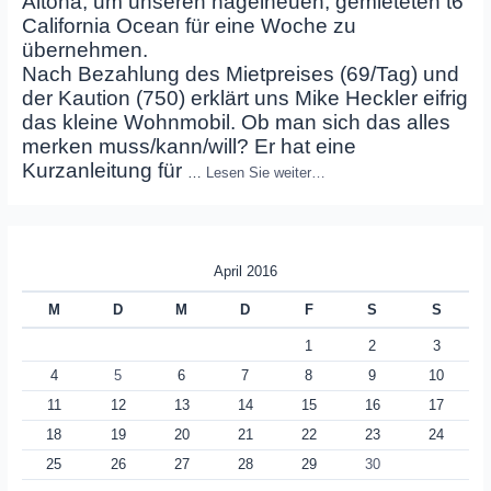
Altona, um unseren nagelneuen, gemieteten t6
California Ocean für eine Woche zu
übernehmen.
Nach Bezahlung des Mietpreises (69/Tag) und
der Kaution (750) erklärt uns Mike Heckler eifrig
das kleine Wohnmobil. Ob man sich das alles
merken muss/kann/will? Er hat eine
Kurzanleitung für
…
Lesen Sie weiter…
April 2016
M
D
M
D
F
S
S
1
2
3
4
5
6
7
8
9
10
11
12
13
14
15
16
17
18
19
20
21
22
23
24
25
26
27
28
29
30