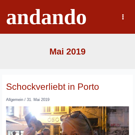
Zum
andando
Inhalt
springen
Main
Menu
Mai 2019
Schockverliebt in Porto
Allgemein
/
31. Mai 2019