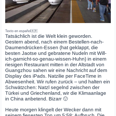
Texto en español
🇦🇷
Tatsächlich ist die Welt klein geworden.
Gestern abend, nach einem Bestellen-nach-
Daumendrücken-Essen (hat geklappt, die
besten Jaotse und gebratene Nudeln mit Will-
ich-garnicht-so-genau-wissen-Huhn) in einem
riesigen Restaurant mitten in der Altstadt von
Guangzhou sahen wir eine Nachricht auf dem
Display des iPads. Natzilie per FaceTime in
Abwesenheit. Wir rufen zurück – und halten ein
Schwätzchen: Natzl segelnd zwischen der
Türkei und Griechenland, wir die Klimaanlage
in China anbetend. Bizarr 🙂
Heute morgen klingelt der Wecker dann mit
seinem fiesesten Ton um 5:58: Aufbruch. Die