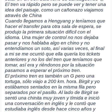
El tren va rápido pero se puede ver y tener una
idea del paisaje, como un cañonazo viajamos
através de China
Cuando llegamos a Hengyang y teníamos que
hacer el transfer para otra sala de espera, se
produjo la primera situación difícil con el
idioma. Una mujer de control no nos dejaba
pasar y nos hablaba algo en chino y no
entendíamos un soto, así varias veces, al final
a mi se me ocurrió que ella quería los tickets
anteriores y no los del tren que teníamos que
tomar, así era y riéndonos por la situación
pasamos a esperar el próximo tren.
El próximo tren es también un G pero una
tortuga, sólo viajo a 200 km. hora. Birgit y yo
estábamos sentados en la misma fila pero
separados por el pasillo. Al lado de Birgit se
sentó una chinita muy joven y tímida e inició
una conversación en inglés y le contó que
estudiaba inglés desde hace cinco años y