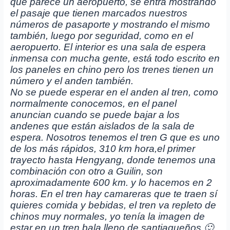
que parece un aeropuerto, se entra mostrando
el pasaje que tienen marcados nuestros
números de pasaporte y mostrando el mismo
también, luego por seguridad, como en el
aeropuerto. El interior es una sala de espera
inmensa con mucha gente, está todo escrito en
los paneles en chino pero los trenes tienen un
número y el anden también.
No se puede esperar en el anden al tren, como
normalmente conocemos, en el panel
anuncian cuando se puede bajar a los
andenes que están aislados de la sala de
espera. Nosotros tenemos el tren G que es uno
de los más rápidos, 310 km hora,el primer
trayecto hasta Hengyang, donde tenemos una
combinación con otro a Guilin, son
aproximadamente 600 km. y lo hacemos en 2
horas. En el tren hay camareras que te traen sí
quieres comida y bebidas, el tren va repleto de
chinos muy normales, yo tenía la imagen de
estar en un tren bala lleno de santiagueños 🙂