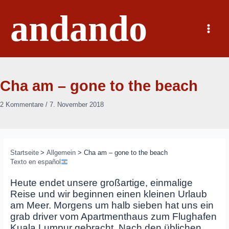
Zum
andando
Inhalt
springen
Main
Menu
Cha am – gone to the beach
2 Kommentare
/
7. November 2018
Startseite
Allgemein
Cha am – gone to the beach
Texto en español
Heute endet unsere großartige, einmalige
Reise und wir beginnen einen kleinen Urlaub
am Meer. Morgens um halb sieben hat uns ein
grab driver vom Apartmenthaus zum Flughafen
Kuala Lumpur gebracht. Nach den üblichen