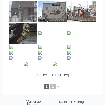
[SHOW SLIDESHOW]
1
2
►
Beitragsnavigation
←
Vorheriger
Nächster Beitrag
→
Beitrag