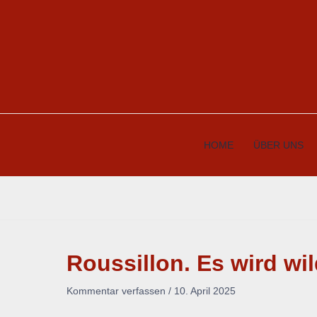
Zum
Inhalt
springen
HOME
ÜBER UNS
Roussillon. Es wird wil
Kommentar verfassen
/
10. April 2025