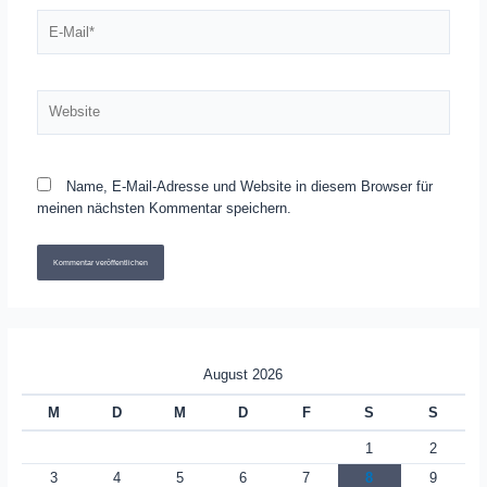
E-
Mail*
Website
Name, E-Mail-Adresse und Website in diesem Browser für
meinen nächsten Kommentar speichern.
August 2026
M
D
M
D
F
S
S
1
2
3
4
5
6
7
8
9