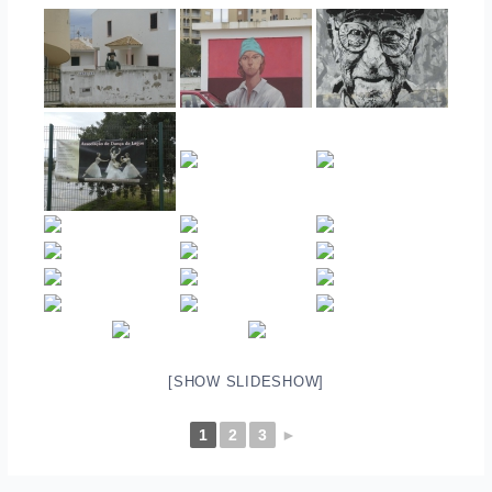
[SHOW SLIDESHOW]
1
2
3
►