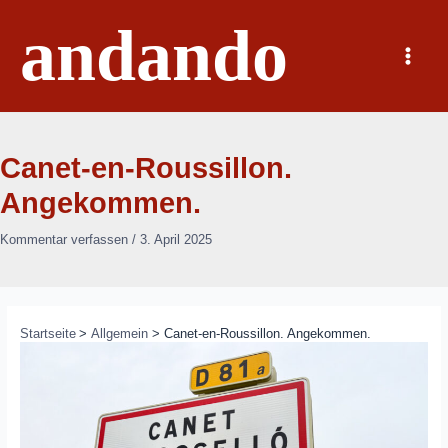
Zum
andando
Inhalt
springen
Main
Menu
Canet-en-Roussillon.
Angekommen.
Kommentar verfassen
/
3. April 2025
Startseite
Allgemein
Canet-en-Roussillon. Angekommen.