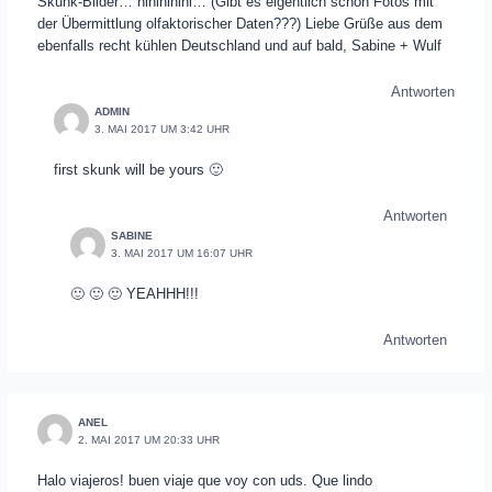
Skunk-Bilder… hihihihihi… (Gibt es eigentlich schon Fotos mit
der Übermittlung olfaktorischer Daten???) Liebe Grüße aus dem
ebenfalls recht kühlen Deutschland und auf bald, Sabine + Wulf
Antworten
ADMIN
3. MAI 2017 UM 3:42 UHR
first skunk will be yours 🙂
Antworten
SABINE
3. MAI 2017 UM 16:07 UHR
🙂 🙂 🙂 YEAHHH!!!
Antworten
ANEL
2. MAI 2017 UM 20:33 UHR
Halo viajeros! buen viaje que voy con uds. Que lindo