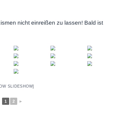
izismen nicht einreißen zu lassen! Bald ist
OW SLIDESHOW]
1
2
►