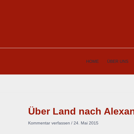
Zum
Inhalt
springen
HOME
ÜBER UNS
Über Land nach Alexan
Kommentar verfassen
/
24. Mai 2015