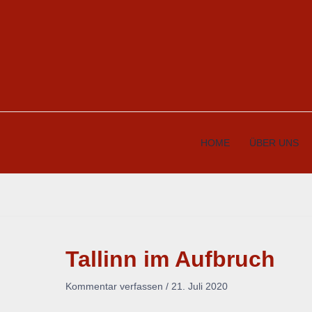
Zum
Inhalt
springen
HOME
ÜBER UNS
Tallinn im Aufbruch
Kommentar verfassen
/
21. Juli 2020