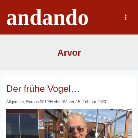
Zum
andando
Inhalt
springen
Main
Menu
Arvor
Der frühe Vogel…
Allgemein
,
Europa 2019/Herbst/Winter
/
5. Februar 2020