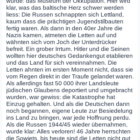
wurde: das Museum der Okkupation. Hier wird
klar, was das baltische Herz schwer werden
liess: Die Russen schnappten sich Lettland,
kaum dass die prächtigen Jugendstilbauten
fertig waren. Als dann in den 40er Jahre die
Nazis kamen, atmeten die Letten auf und
wähnten sich vom Joch der Unterdrücker
befreit. Ein grober Irrtum. Hitler und die Seinen
wollten hier deutsches Gedankengut etablieren
und das Land für sich vereinnahmen. Die
Letten ahnten im ersten Moment nicht, dass sie
vom Regen direkt in der Traufe gelandet waren.
Als allerdings fast 50 000 ihrer Landsleute
jüdischen Glaubens deportiert und umgebracht
wurden, war gewiss: die Katastrophe hat
Einzug gehalten. Und als die Deutschen dann
noch begannen, eigene Leute zur Besiedelung
ins Land zu bringen, war jede Hoffnung perdu.
Als die Russen 1944/45 wieder übernahmen,
wurde klar: Alles verloren! 46 Jahre herrschten
die Sowjets, bis heute sind die Letten nicht gut