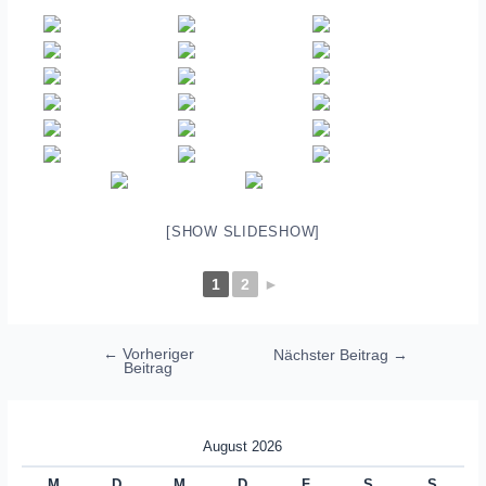
[SHOW SLIDESHOW]
1
2
►
Beitragsnavigation
←
Vorheriger
Nächster Beitrag
→
Beitrag
August 2026
M
D
M
D
F
S
S