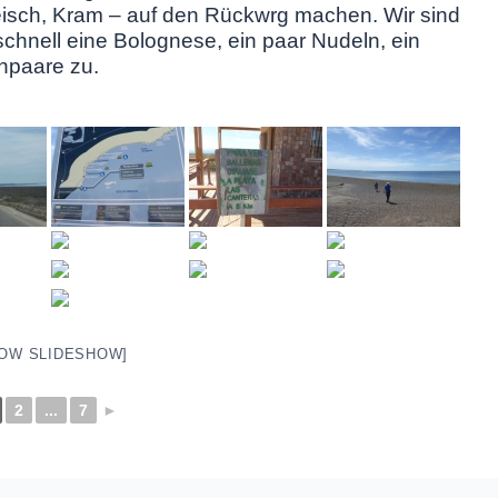
eisch, Kram – auf den Rückwrg machen. Wir sind
v schnell eine Bolognese, ein paar Nudeln, ein
npaare zu.
OW SLIDESHOW]
2
...
7
►