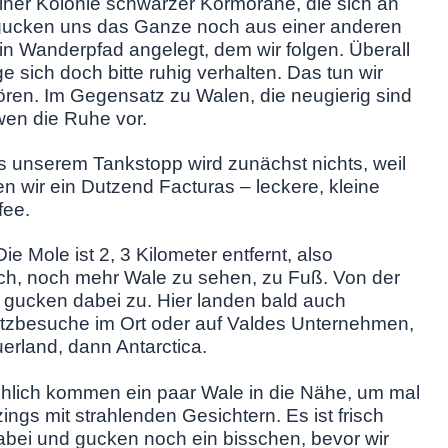
ner Kolonie schwarzer Kormorane, die sich an
r gucken uns das Ganze noch aus einer anderen
in Wanderpfad angelegt, dem wir folgen. Überall
sich doch bitte ruhig verhalten. Das tun wir
stören. Im Gegensatz zu Walen, die neugierig sind
en die Ruhe vor.
s unserem Tankstopp wird zunächst nichts, weil
en wir ein Dutzend Facturas – leckere, kleine
fee.
e Mole ist 2, 3 Kilometer entfernt, also
ch, noch mehr Wale zu sehen, zu Fuß. Von der
n gucken dabei zu. Hier landen bald auch
litzbesuche im Ort oder auf Valdes Unternehmen,
uerland, dann Antarctica.
chlich kommen ein paar Wale in die Nähe, um mal
tzings mit strahlenden Gesichtern. Es ist frisch
bei und gucken noch ein bisschen, bevor wir