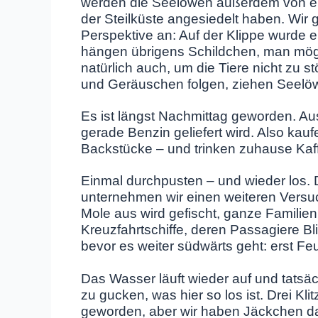
werden die Seelöwen außerdem von ei
der Steilküste angesiedelt haben. Wi
Perspektive an: Auf der Klippe wurde e
hängen übrigens Schildchen, man möge 
natürlich auch, um die Tiere nicht zu 
und Geräuschen folgen, ziehen Seelöw
Es ist längst Nachmittag geworden. Au
gerade Benzin geliefert wird. Also kauf
Backstücke – und trinken zuhause Kaf
Einmal durchpusten – und wieder los. Di
unternehmen wir einen weiteren Versu
Mole aus wird gefischt, ganze Familie
Kreuzfahrtschiffe, deren Passagiere B
bevor es weiter südwärts geht: erst Fe
Das Wasser läuft wieder auf und tatsä
zu gucken, was hier so los ist. Drei Kli
geworden, aber wir haben Jäckchen da