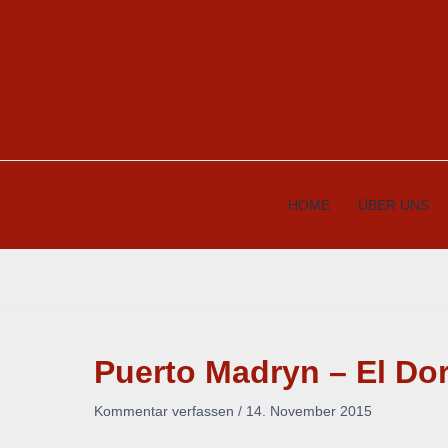
Zum
Inhalt
springen
HOME
ÜBER UNS
Puerto Madryn – El Dor
Kommentar verfassen
/
14. November 2015