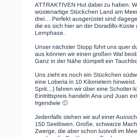
ATTRAKTIVEN Hut dabei zu haben. Was f
wüstenartige Stückchen Land am Meer,
drei… Perfekt ausgerüstet sind dagege
die es sich hier an der Doradillo-Küste 
Lernphase.
Unser nächster Stopp führt uns quer 
aus können wir einen großen Wal beobac
Ganz in der Nähe dümpelt ein Tauchb
Uns zieht es noch ein Stückchen südwä
eine Loberia in 10 Kilometern hinweist
Sprit…) fahren wir über eine Schotter-
Eintrittspreis handeln Ana und Juan ext
Irgendwie 🙂
Jedenfalls stehen wir auf einer Aussic
150 Seelöwen. Große, schwarze Macho
Zwerge, die aber schon lustvoll im M