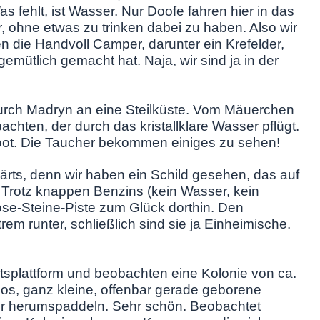
ehlt, ist Wasser. Nur Doofe fahren hier in das
 ohne etwas zu trinken dabei zu haben. Also wir
n die Handvoll Camper, darunter ein Krefelder,
gemütlich gemacht hat. Naja, wir sind ja in der
durch Madryn an eine Steilküste. Vom Mäuerchen
hten, der durch das kristallklare Wasser pflügt.
oot. Die Taucher bekommen einiges zu sehen!
rts, denn wir haben ein Schild gesehen, das auf
. Trotz knappen Benzins (kein Wasser, kein
lose-Steine-Piste zum Glück dorthin. Den
rem runter, schließlich sind sie ja Einheimische.
htsplattform und beobachten eine Kolonie von ca.
s, ganz kleine, offenbar gerade geborene
eer herumspaddeln. Sehr schön. Beobachtet