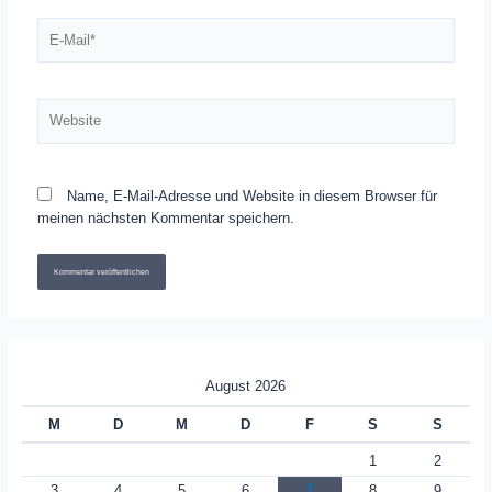
E-
Mail*
Website
Name, E-Mail-Adresse und Website in diesem Browser für
meinen nächsten Kommentar speichern.
August 2026
M
D
M
D
F
S
S
1
2
3
4
5
6
7
8
9