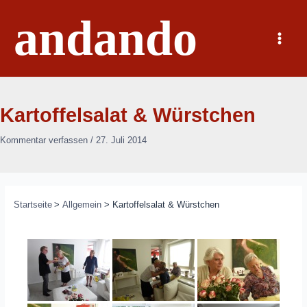
Zum
andando
Inhalt
springen
Main
Menu
Kartoffelsalat & Würstchen
Kommentar verfassen
/
27. Juli 2014
Startseite
Allgemein
Kartoffelsalat & Würstchen