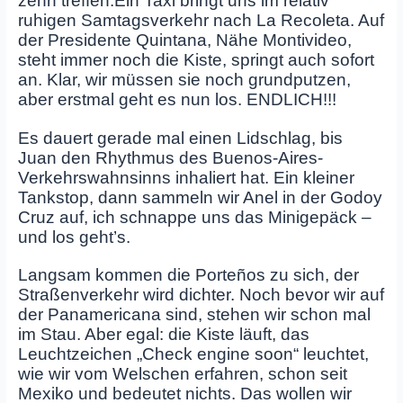
zehn treffen.Ein Taxi bringt uns im relativ
ruhigen Samtagsverkehr nach La Recoleta. Auf
der Presidente Quintana, Nähe Montivideo,
steht immer noch die Kiste, springt auch sofort
an. Klar, wir müssen sie noch grundputzen,
aber erstmal geht es nun los. ENDLICH!!!
Es dauert gerade mal einen Lidschlag, bis
Juan den Rhythmus des Buenos-Aires-
Verkehrswahnsinns inhaliert hat. Ein kleiner
Tankstop, dann sammeln wir Anel in der Godoy
Cruz auf, ich schnappe uns das Minigepäck –
und los geht’s.
Langsam kommen die Porteños zu sich, der
Straßenverkehr wird dichter. Noch bevor wir auf
der Panamericana sind, stehen wir schon mal
im Stau. Aber egal: die Kiste läuft, das
Leuchtzeichen „Check engine soon“ leuchtet,
wie wir vom Welschen erfahren, schon seit
Mexiko und bedeutet nichts. Das wollen wir