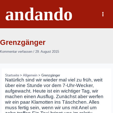
Zum
andando
Inhalt
springen
Main
Menu
Grenzgänger
Kommentar verfassen
/
29. August 2015
Startseite
Allgemein
Grenzgänger
Natürlich sind wir wieder mal viel zu früh, weit
über eine Stunde vor dem 7-Uhr-Wecker,
aufgewacht. Heute ist ein wichtiger Tag, wir
machen einen Ausflug. Zunächst aber werfen
wir ein paar Klamotten ins Täschchen. Alles
muss fertig sein, wenn wir uns mit Anel um