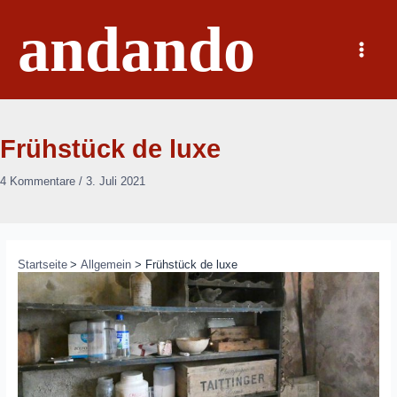
Zum
andando
Inhalt
springen
Main
Menu
Frühstück de luxe
4 Kommentare
/
3. Juli 2021
Startseite
Allgemein
Frühstück de luxe