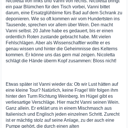
Nicoletta von links und Vanni von rechts. Nicoletta bringt
ein paar Blümchen für den Tisch vorbei, Vanni bittet
darum, eine Ersatzglühbirne fürs Bad auf dem Schrank zu
deponieren. Wie so oft kommen wir vom Hundertsten ins
Tausende, sprechen vor allem über Wein. Den macht
Vanni selbst. 20 Jahre habe es gedauert, bis er einen
ordentlich Roten zustande gebracht habe. Mit vielen
Fehlschlägen. Aber als Wissenschaftler wollte er es
genau wissen und hinter die Geheimnisse des Kelterns
kommen. Er könne uns das gern mal zeigen. Nicoletta
schlägt die Hände überm Kopf zusammen: Bloss nicht!
Etwas später ist Vanni wieder da: Ob wir Lust hätten auf
eine kleine Tour? Natürlich, keine Frage! Wir folgen ihm
hinter den Turm Richtung Weinberg. Im Hügel gibt es
verliesartige Verschläge. Hier macht Vanni seinen Wein.
Ganz allein. Er erklärt uns in einem Mischmasch aus
Italienisch und Englisch jeden einzelnen Schritt. Zurecht
ist er mächtig stolz auf seine Anlage, zu der auch eine
Pumpe gehört, die durch einen alten