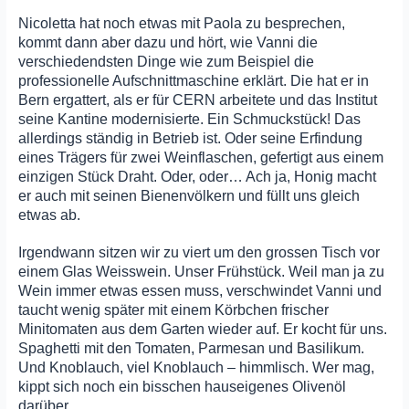
Nicoletta hat noch etwas mit Paola zu besprechen,
kommt dann aber dazu und hört, wie Vanni die
verschiedendsten Dinge wie zum Beispiel die
professionelle Aufschnittmaschine erklärt. Die hat er in
Bern ergattert, als er für CERN arbeitete und das Institut
seine Kantine modernisierte. Ein Schmuckstück! Das
allerdings ständig in Betrieb ist. Oder seine Erfindung
eines Trägers für zwei Weinflaschen, gefertigt aus einem
einzigen Stück Draht. Oder, oder… Ach ja, Honig macht
er auch mit seinen Bienenvölkern und füllt uns gleich
etwas ab.
Irgendwann sitzen wir zu viert um den grossen Tisch vor
einem Glas Weisswein. Unser Frühstück. Weil man ja zu
Wein immer etwas essen muss, verschwindet Vanni und
taucht wenig später mit einem Körbchen frischer
Minitomaten aus dem Garten wieder auf. Er kocht für uns.
Spaghetti mit den Tomaten, Parmesan und Basilikum.
Und Knoblauch, viel Knoblauch – himmlisch. Wer mag,
kippt sich noch ein bisschen hauseigenes Olivenöl
darüber.