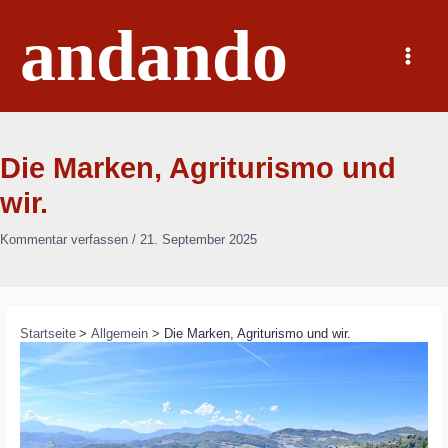
Zum
andando
Inhalt
springen
Main
Menu
Die Marken, Agriturismo und
wir.
Kommentar verfassen
/
21. September 2025
Startseite
Allgemein
Die Marken, Agriturismo und wir.