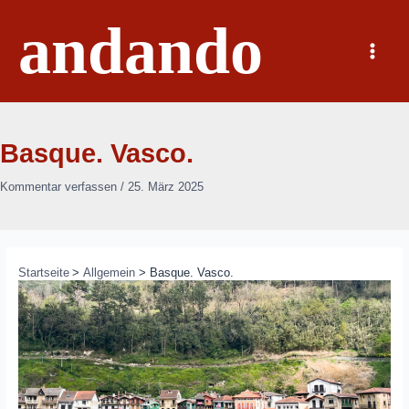
Zum
andando
Inhalt
springen
Main
Menu
Basque. Vasco.
Kommentar verfassen
/
25. März 2025
Startseite
Allgemein
Basque. Vasco.