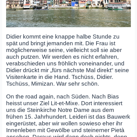
Didier kommt eine knappe halbe Stunde zu
spät und bringt jemanden mit. Die Frau ist
möglicherweise seine, vielleicht soll sie aber
auch putzen. Wir werden es nicht erfahren,
verabschieden uns fröhlich voneinander, und
Didier drückt mir „fürs nächste Mal direkt“ seine
Visitenkarte in die Hand. Tschüss, Didier.
Tschüss, Mimizan. War sehr schön.
On the road again, nach Süden. Nach Bias
heisst unser Ziel Lit-et-Mixe. Dort interessiert
uns die Steinkirche Notre Dame aus dem
frühen 15. Jahrhundert. Leideri i
st das Bauwerk
eingerüstet, aber wir wollen sowieso eher ihr
Innenleben mit Gewölbe und steinerner Pietà
ansehen. Daraus wird dann doch nichts, denn