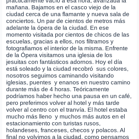
prácticamente vacío a esa hora, avanzada la
mañana. Bajamos en el casco viejo de la
ciudad cerca de una flamante y nueva sala de
conciertos. Un par de cientos de metros más
adelante la ópera de la ciudad. En ese
momento visitada por cientos de chicos de las
escuelas, gracias a ellos, nos filtramos y
fotografiamos el interior de la misma. Enfrente
de la Ópera visitamos una iglesia de los
jesuitas con fantásticos adornos. Hoy el día
está soleado y la ciudad recobró sus colores,
nosotros seguimos caminando visitando
iglesias, puentes y enanos en nuestro camino
durante más de 4 horas. Teóricamente
podríamos haber hecho una pausa en un café,
pero preferimos volver al hotel y más tarde
volver al centro con el tranvía. El hotel estaba
mucho más lleno y muchos más autos en el
estacionamiento con turistas rusos,
holandeses, franceses, checos y polacos. Al
final no volvimos a la ciudad, como pensamos