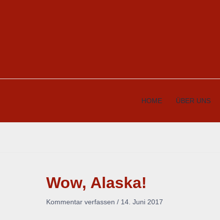
Zum
Inhalt
springen
HOME
ÜBER UNS
Wow, Alaska!
Kommentar verfassen
/
14. Juni 2017