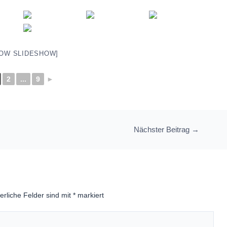
OW SLIDESHOW]
2
...
9
►
Nächster Beitrag
→
erliche Felder sind mit
*
markiert