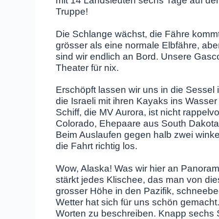
mit 14 Landsleuten sechs Tage auf dem
Truppe!
Die Schlange wächst, die Fähre kommt
grösser als eine normale Elbfähre, ab
sind wir endlich an Bord. Unsere Gasc
Theater für nix.
Erschöpft lassen wir uns in die Sessel
die Israeli mit ihren Kayaks ins Wasse
Schiff, die MV Aurora, ist nicht rappelv
Colorado, Ehepaare aus South Dakota u
Beim Auslaufen gegen halb zwei winken
die Fahrt richtig los.
Wow, Alaska! Was wir hier an Panorame
stärkt jedes Klischee, das man von di
grosser Höhe in den Pazifik, schneebe
Wetter hat sich für uns schön gemacht.
Worten zu beschreiben. Knapp sechs 