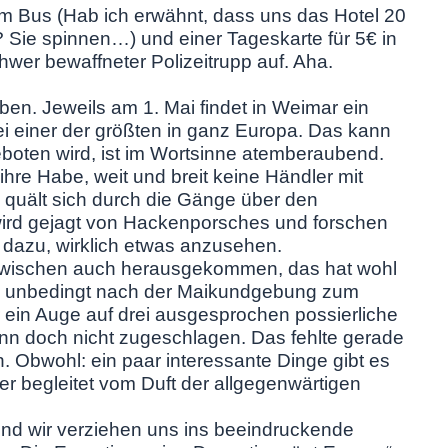
em Bus (Hab ich erwähnt, dass uns das Hotel 20
? Sie spinnen…) und einer Tageskarte für 5€ in
hwer bewaffneter Polizeitrupp auf. Aha.
ben. Jeweils am 1. Mai findet in Weimar ein
sei einer der größten in ganz Europa. Das kann
eboten wird, ist im Wortsinne atemberaubend.
 ihre Habe, weit und breit keine Händler mit
 quält sich durch die Gänge über den
wird gejagt von Hackenporsches und forschen
 dazu, wirklich etwas anzusehen.
st inzwischen auch herausgekommen, das hat wohl
n, unbedingt nach der Maikundgebung zum
ein Auge auf drei ausgesprochen possierliche
n doch nicht zugeschlagen. Das fehlte gerade
n. Obwohl: ein paar interessante Dinge gibt es
er begleitet vom Duft der allgegenwärtigen
und wir verziehen uns ins beeindruckende