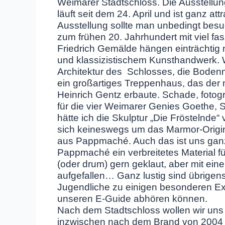
Weimarer Stadtschloss. Die Ausstellung
läuft seit dem 24. April und ist ganz at
Ausstellung sollte man unbedingt besu
zum frühen 20. Jahrhundert mit viel fa
Friedrich Gemälde hängen einträchtig 
und klassizistischem Kunsthandwerk. 
Architektur des Schlosses, die Boden
ein großartiges Treppenhaus, das der m
Heinrich Gentz erbaute. Schade, fotog
für die vier Weimarer Genies Goethe, S
hätte ich die Skulptur „Die Fröstelnde
sich keineswegs um das Marmor-Origina
aus Pappmaché. Auch das ist uns ganz
Pappmaché ein verbreitetes Material für
(oder drum) gern geklaut, aber mit ein
aufgefallen… Ganz lustig sind übrigens
Jugendliche zu einigen besonderen E
unseren E-Guide abhören können.
Nach dem Stadtschloss wollen wir un
inzwischen nach dem Brand von 2004 w