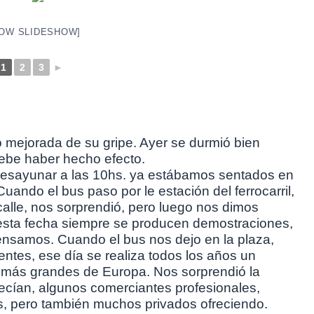
OW SLIDESHOW]
1
2
3
►
go mejorada de su gripe. Ayer se durmió bien
debe haber hecho efecto.
e desayunar a las 10hs. ya estábamos sentados en
Cuando el bus paso por le estación del ferrocarril,
calle, nos sorprendió, pero luego nos dimos
esta fecha siempre se producen demostraciones,
pensamos. Cuando el bus nos dejo en la plaza,
ntes, ese día se realiza todos los años un
 más grandes de Europa. Nos sorprendió la
recían, algunos comerciantes profesionales,
, pero también muchos privados ofreciendo.