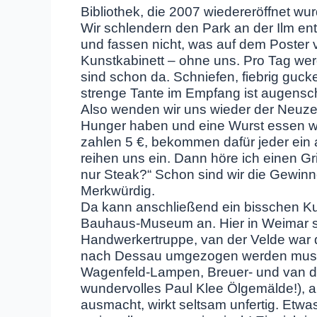
Bibliothek, die 2007 wiedereröffnet wur
Wir schlendern den Park an der Ilm ent
und fassen nicht, was auf dem Poster v
Kunstkabinett – ohne uns. Pro Tag we
sind schon da. Schniefen, fiebrig guck
strenge Tante im Empfang ist augensch
Also wenden wir uns wieder der Neuzeit
Hunger haben und eine Wurst essen wol
zahlen 5 €, bekommen dafür jeder ein 
reihen uns ein. Dann höre ich einen Gril
nur Steak?“ Schon sind wir die Gewinn
Merkwürdig.
Da kann anschließend ein bisschen Ku
Bauhaus-Museum an. Hier in Weimar s
Handwerkertruppe, van der Velde war d
nach Dessau umgezogen werden musste.
Wagenfeld-Lampen, Breuer- und van de
wundervolles Paul Klee Ölgemälde!), 
ausmacht, wirkt seltsam unfertig. Etwa