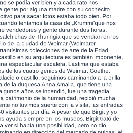
no se podía ver bien y a cada rato nos
 gente por alguna madre con su cochecito
tivo para sacar fotos estaba todo bien. Por
uando teníamos la casa de „Krummi“que nos
 vendedores y gente durante dos horas,
salchichas de Thuringia que se vendían en los
illo de la ciudad de Weimar (Weimarer
ortantísimas colecciones de arte de la Edad
 castillo en su arquitectura es también imponente,
na espectacular escalera. Lástima que estaba
ores de los cuatro genios de Weimar: Goethe,
alacio o castillo, seguimos caminando a la orilla
teca de la duquesa Anna Amalia, que tiene una
 algunos años se incendió, fue una tragedia
da patrimonio de la humanidad, recibió mucha
te no tuvimos suerte con la visita, las entradas
 visitantes por día. A pesar de que Birgit y yo
s ayuda siempre en los museos, Birgit trató de
a ver si había una posibilidad, pero no dio
minando en dirección del mercado de pulgas, el