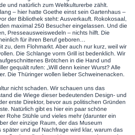
de und natürlich zum Weltkulturerbe zählt.
lang – hier hatte Goethe einst sein Gartenhaus –
or der Bibliothek steht: Ausverkauft. Rokokosaal,
rden maximal 250 Besucher eingelassen. Und die
en, Presseausweiswedeln – nichts hilft. Die
einlich für ihren Beruf geboren…
 zu, dem Flohmarkt. Aber auch nur kurz, weil wir
len. Die Schlange vorm Grill ist bedenklich. Wir
aufgeschnittenes Brötchen in die Hand und
ler gequält rufen: „Will denn keiner Wurst? Alle
er. Die Thüringer wollen lieber Schweinenacken.
ltur nicht schaden. Wir schauen uns das
tand die Wiege dieser bedeutenden Design- und
er erste Direktor, bevor aus politischen Gründen
 Natürlich gibt es hier ein paar schöne
r Rohe Stühle und vieles mehr (darunter ein
aber der einzige Raum, der das Museum
s später und auf Nachfrage wird klar, warum das