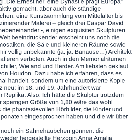
 „Die Ernestiner, eine Dynastie prägt Europa“
traktiv gemacht, aber auch die ständige
chen: eine Kunstsammlung vom Mittelalter bis
szinierender Malerei – gleich drei Caspar David
nebeneinander -, einigen exquisiten Skulpturen
Weit beeindruckender erscheint uns noch die
mosaiken, die Säle und kleineren Räume sowie
ir völlig unbekannte (ja, ja, Banause…) Architekt
rafieren verboten. Auch in den Memorialräumen
chiller, Wieland und Herder. Am liebsten geklaut
“ von Houdon. Dazu habe ich erfahren, dass es
l handelt, sondern um eine autorisierte Kopie
 neu: im 18. und 19. Jahrhundert war
 Replika. Also: Ich hätte die Skulptur trotzdem
er sperrigen Größe von 1,80 wäre das wohl
 die phantasievollen Hörbilder, die Kinder und
xponaten eingesprochen haben und die wir über
s noch ein Sahnehäubchen gönnen: die
ieder hergestellte Herzogin Anna Amalia