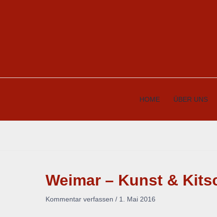
Zum
Inhalt
springen
HOME
ÜBER UNS
Weimar – Kunst & Kits
Kommentar verfassen
/
1. Mai 2016