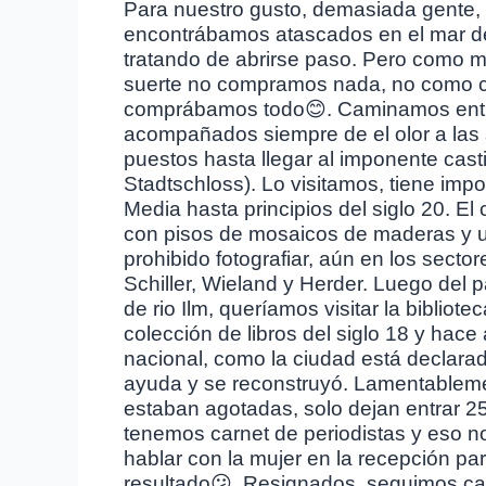
Para nuestro gusto, demasiada gente, 
encontrábamos atascados en el mar de
tratando de abrirse paso. Pero como mo
suerte no compramos nada, no como c
comprábamos todo😊. Caminamos entre
acompañados siempre de el olor a las 
puestos hasta llegar al imponente cast
Stadtschloss). Lo visitamos, tiene imp
Media hasta principios del siglo 20. El
con pisos de mosaicos de maderas y u
prohibido fotografiar, aún en los sect
Schiller, Wieland y Herder. Luego del p
de rio Ilm, queríamos visitar la biblio
colección de libros del siglo 18 y hace
nacional, como la ciudad está declara
ayuda y se reconstruyó. Lamentablemen
estaban agotadas, solo dejan entrar 250
tenemos carnet de periodistas y eso no
hablar con la mujer en la recepción par
resultado😕. Resignados, seguimos ca