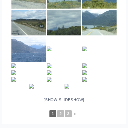
[SHOW SLIDESHOW]
1
2
3
►