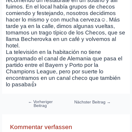
recomendó un restáurate en un sótano y allí
fuimos. En el local había grupos de checos
comiendo y festejando, nosotros decidimos
hacer lo mismo y con mucha cerveza☺️. Más
tarde ya en la calle, dimos algunas vueltas,
tomamos un trago típico de los Checos, que se
llama Becherovka en un café y volvemos al
hotel.
La televisión en la habitación no tiene
programado el canal de Alemania que pasa el
partido entre el Bayern y Porto por la
Champions League, pero por suerte lo
encontramos en un canal checo que también
lo pasaba👍
Beitragsnavigation
←
Vorheriger
Nächster Beitrag
→
Beitrag
Kommentar verfassen