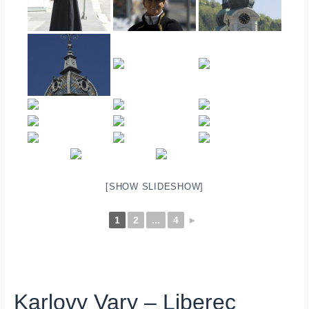
[SHOW SLIDESHOW]
1
2
...
4
►
Karlovy Vary – Liberec