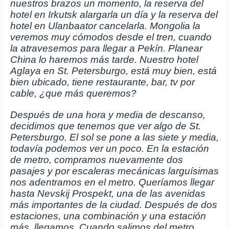
nuestros brazos un momento, la reserva del
hotel en Irkutsk alargarla un día y la reserva del
hotel en Ulanbaator cancelarla. Mongolia la
veremos muy cómodos desde el tren, cuando
la atravesemos para llegar a Pekín. Planear
China lo haremos más tarde. Nuestro hotel
Aglaya en St. Petersburgo, está muy bien, está
bien ubicado, tiene restaurante, bar, tv por
cable, ¿que más queremos?
Después de una hora y media de descanso,
decidimos que tenemos que ver algo de St.
Petersburgo. El sol se pone a las siete y media,
todavía podemos ver un poco. En la estación
de metro, compramos nuevamente dos
pasajes y por escaleras mecánicas larguísimas
nos adentramos en el metro. Queríamos llegar
hasta Nevskij Prospekt, una de las avenidas
más importantes de la ciudad. Después de dos
estaciones, una combinación y una estación
más, llegamos. Cuando salimos del metro,