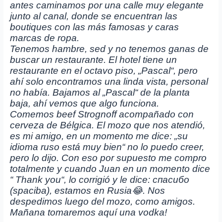
antes caminamos por una calle muy elegante
junto al canal, donde se encuentran las
boutiques con las más famosas y caras
marcas de ropa.
Tenemos hambre, sed y no tenemos ganas de
buscar un restaurante. El hotel tiene un
restaurante en el octavo piso, „Pascal“, pero
ahí solo encontramos una linda vista, personal
no había. Bajamos al „Pascal“ de la planta
baja, ahí vemos que algo funciona.
Comemos beef Strognoff acompañado con
cerveza de Bélgica. El mozo que nos atendió,
es mi amigo, en un momento me dice: „su
idioma ruso está muy bien“ no lo puedo creer,
pero lo dijo. Con eso por supuesto me compro
totalmente y cuando Juan en un momento dice
“ Thank you“, lo corrigió y le dice: спасибо
(spaciba), estamos en Rusia😂. Nos
despedimos luego del mozo, como amigos.
Mañana tomaremos aquí una vodka!