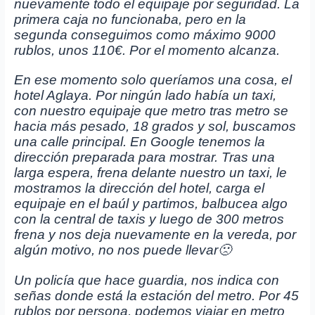
nuevamente todo el equipaje por seguridad. La
primera caja no funcionaba, pero en la
segunda conseguimos como máximo 9000
rublos, unos 110€. Por el momento alcanza.
En ese momento solo queríamos una cosa, el
hotel Aglaya. Por ningún lado había un taxi,
con nuestro equipaje que metro tras metro se
hacia más pesado, 18 grados y sol, buscamos
una calle principal. En Google tenemos la
dirección preparada para mostrar. Tras una
larga espera, frena delante nuestro un taxi, le
mostramos la dirección del hotel, carga el
equipaje en el baúl y partimos, balbucea algo
con la central de taxis y luego de 300 metros
frena y nos deja nuevamente en la vereda, por
algún motivo, no nos puede llevar🙁
Un policía que hace guardia, nos indica con
señas donde está la estación del metro. Por 45
rublos por persona, podemos viajar en metro