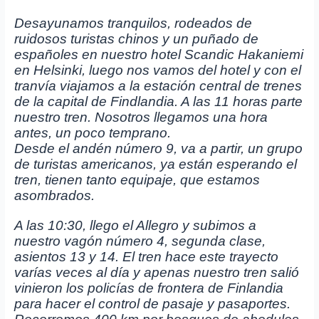
Desayunamos tranquilos, rodeados de
ruidosos turistas chinos y un puñado de
españoles en nuestro hotel Scandic Hakaniemi
en Helsinki, luego nos vamos del hotel y con el
tranvía viajamos a la estación central de trenes
de la capital de Findlandia. A las 11 horas parte
nuestro tren. Nosotros llegamos una hora
antes, un poco temprano.
Desde el andén número 9, va a partir, un grupo
de turistas americanos, ya están esperando el
tren, tienen tanto equipaje, que estamos
asombrados.
A las 10:30, llego el Allegro y subimos a
nuestro vagón número 4, segunda clase,
asientos 13 y 14. El tren hace este trayecto
varías veces al día y apenas nuestro tren salió
vinieron los policías de frontera de Finlandia
para hacer el control de pasaje y pasaportes.