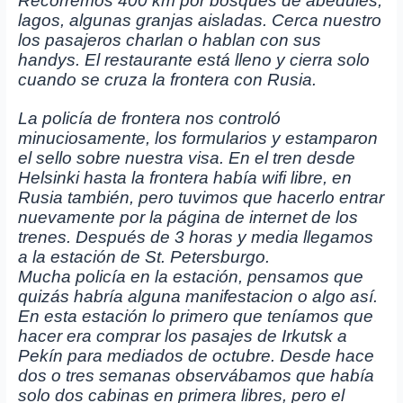
Recorremos 400 km por bosques de abedules,
lagos, algunas granjas aisladas. Cerca nuestro
los pasajeros charlan o hablan con sus
handys. El restaurante está lleno y cierra solo
cuando se cruza la frontera con Rusia.
La policía de frontera nos controló
minuciosamente, los formularios y estamparon
el sello sobre nuestra visa. En el tren desde
Helsinki hasta la frontera había wifi libre, en
Rusia también, pero tuvimos que hacerlo entrar
nuevamente por la página de internet de los
trenes. Después de 3 horas y media llegamos
a la estación de St. Petersburgo.
Mucha policía en la estación, pensamos que
quizás habría alguna manifestacion o algo así.
En esta estación lo primero que teníamos que
hacer era comprar los pasajes de Irkutsk a
Pekín para mediados de octubre. Desde hace
dos o tres semanas observábamos que había
solo dos cabinas en primera libres, pero el