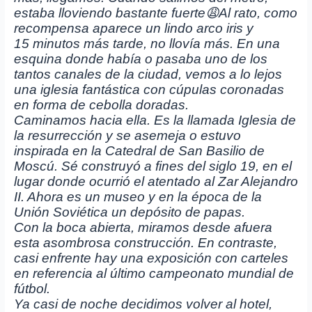
estaba lloviendo bastante fuerte😩Al rato, como
recompensa aparece un lindo arco iris y
15 minutos más tarde, no llovía más. En una
esquina donde había o pasaba uno de los
tantos canales de la ciudad, vemos a lo lejos
una iglesia fantástica con cúpulas coronadas
en forma de cebolla doradas.
Caminamos hacia ella. Es la llamada Iglesia de
la resurrección y se asemeja o estuvo
inspirada en la Catedral de San Basilio de
Moscú. Sé construyó a fines del siglo 19, en el
lugar donde ocurrió el atentado al Zar Alejandro
II. Ahora es un museo y en la época de la
Unión Soviética un depósito de papas.
Con la boca abierta, miramos desde afuera
esta asombrosa construcción. En contraste,
casi enfrente hay una exposición con carteles
en referencia al último campeonato mundial de
fútbol.
Ya casi de noche decidimos volver al hotel,