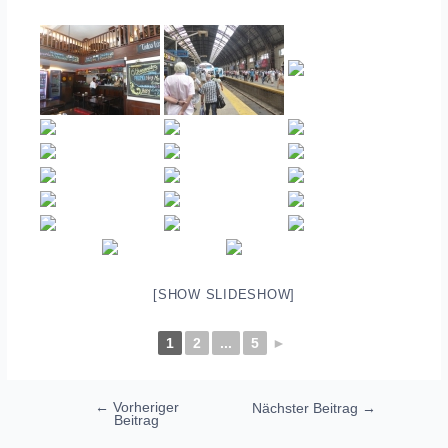
[SHOW SLIDESHOW]
1
2
...
5
►
Beitragsnavigation
←
Vorheriger
Nächster Beitrag
→
Beitrag