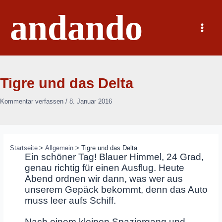
Zum
andando
Inhalt
springen
Main
Menu
Tigre und das Delta
Kommentar verfassen
/
8. Januar 2016
Startseite
Allgemein
Tigre und das Delta
Ein schöner Tag! Blauer Himmel, 24 Grad,
genau richtig für einen Ausflug. Heute
Abend ordnen wir dann, was wer aus
unserem Gepäck bekommt, denn das Auto
muss leer aufs Schiff.
Nach einem kleinen Spaziergang und