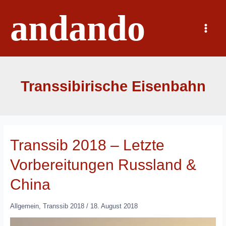
Zum
andando
Inhalt
springen
Main
Menu
Transsibirische Eisenbahn
Transsib 2018 – Letzte
Vorbereitungen Russland &
China
Allgemein
,
Transsib 2018
/
18. August 2018