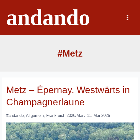
Zum
andando
Inhalt
springen
Main
Menu
#Metz
Metz – Épernay. Westwärts in
Champagnerlaune
#andando
,
Allgemein
,
Frankreich 2026/Mai
/
11. Mai 2026