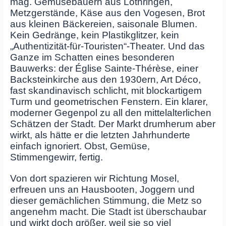
mag. Gemüsebauern aus Lothringen,
Metzgerstände, Käse aus den Vogesen, Brot
aus kleinen Bäckereien, saisonale Blumen.
Kein Gedränge, kein Plastikglitzer, kein
„Authentizität‑für‑Touristen“-Theater. Und das
Ganze im Schatten eines besonderen
Bauwerks: der Église Sainte‑Thérèse, einer
Backsteinkirche aus den 1930ern, Art Déco,
fast skandinavisch schlicht, mit blockartigem
Turm und geometrischen Fenstern. Ein klarer,
moderner Gegenpol zu all den mittelalterlichen
Schätzen der Stadt. Der Markt drumherum aber
wirkt, als hätte er die letzten Jahrhunderte
einfach ignoriert. Obst, Gemüse,
Stimmengewirr, fertig.
Von dort spazieren wir Richtung Mosel,
erfreuen uns an Hausbooten, Joggern und
dieser gemächlichen Stimmung, die Metz so
angenehm macht. Die Stadt ist überschaubar
und wirkt doch größer, weil sie so viel