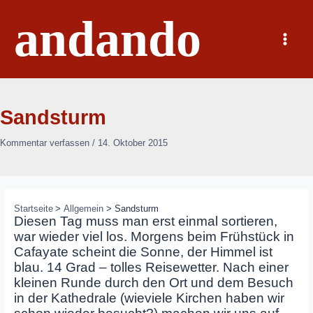
Zum
andando
Inhalt
springen
Main
Menu
Sandsturm
Kommentar verfassen
/
14. Oktober 2015
Startseite
Allgemein
Sandsturm
Diesen Tag muss man erst einmal sortieren,
war wieder viel los. Morgens beim Frühstück in
Cafayate scheint die Sonne, der Himmel ist
blau. 14 Grad – tolles Reisewetter. Nach einer
kleinen Runde durch den Ort und dem Besuch
in der Kathedrale (wieviele Kirchen haben wir