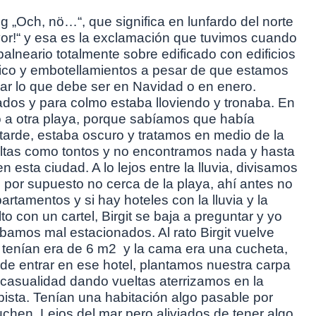
og „Och, nö…“, que significa en lunfardo del norte
vor!“ y esa es la exclamación que tuvimos cuando
alneario totalmente sobre edificado con edificios
áfico y embotellamientos a pesar de que estamos
r lo que debe ser en Navidad o en enero.
os y para colmo estaba lloviendo y tronaba. En
 a otra playa, porque sabíamos que había
tarde, estaba oscuro y tratamos en medio de la
ueltas como tontos y no encontramos nada y hasta
 esta ciudad. A lo lejos entre la lluvia, divisamos
o, por supuesto no cerca de la playa, ahí antes no
tamentos y si hay hoteles con la lluvia y la
o con un cartel, Birgit se baja a preguntar y yo
amos mal estacionados. Al rato Birgit vuelve
 tenían era de 6 m2 y la cama era una cucheta,
s de entrar en ese hotel, plantamos nuestra carpa
 casualidad dando vueltas aterrizamos en la
opista. Tenían una habitación algo pasable por
chen. Lejos del mar pero aliviados de tener algo