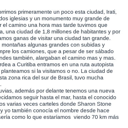
rimos primeramente un poco esta ciudad, Irati,
s, dos iglesias y un monumento muy grande de
 el camino una hora mas tarde tuvimos que
iba, una ciudad de 1,8 millones de habitantes y por
mos ganas de visitar una ciudad tan grande.
, montañas algunas grandes con subidas y
mpre los camiones, que a pesar de ser sábado
randes también, alargaban el camino mas y mas.
rdea a Curitiba entramos en una ruta autopista
s planteamos si la visitamos o no. La ciudad de
ta zona rica del sur de Brasil, tuvo mucha
.
lluvias, además por delante tenemos una nueva
idamos seguir hasta el mar, hasta el conocido
mos varias veces carteles donde Sharon Stone
o y yo también conocía el nombre desde hace
ería como lo que estaríamos viendo 70 km más