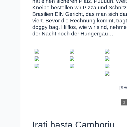
hat einen sicheren Platz. Puuuuh. Weit
Kneipe bestellen wir Pizza und Schnitze
Brasilien EIN Gericht, das man sich dan
viert. Bevor die Rechnung kommt, trägt
doggy bag. Hilflos, wie wir sind, nehmen 
der Nacht noch der Hungergau…
[SH
1
Irati hasta Camboriu