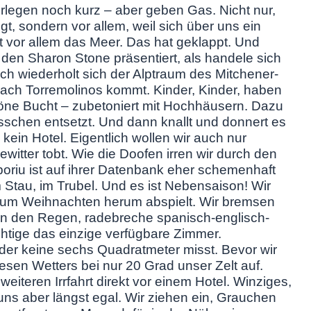
legen noch kurz – aber geben Gas. Nicht nur,
egt, sondern vor allem, weil sich über uns ein
t vor allem das Meer. Das hat geklappt. Und
en Sharon Stone präsentiert, als handele sich
ch wiederholt sich der Alptraum des Mitchener-
ach Torremolinos kommt. Kinder, Kinder, haben
chöne Bucht – zubetoniert mit Hochhäusern. Dazu
bisschen entsetzt. Und dann knallt und donnert es
kein Hotel. Eigentlich wollen wir auch nur
witter tobt. Wie die Doofen irren wir durch den
boriu ist auf ihrer Datenbank eher schemenhaft
 Stau, im Trubel. Und es ist Nebensaison! Wir
r um Weihnachten herum abspielt. Wir bremsen
in den Regen, radebreche spanisch-englisch-
htige das einzige verfügbare Zimmer.
der keine sechs Quadratmeter misst. Bevor wir
fiesen Wetters bei nur 20 Grad unser Zelt auf.
weiteren Irrfahrt direkt vor einem Hotel. Winziges,
uns aber längst egal. Wir ziehen ein, Grauchen