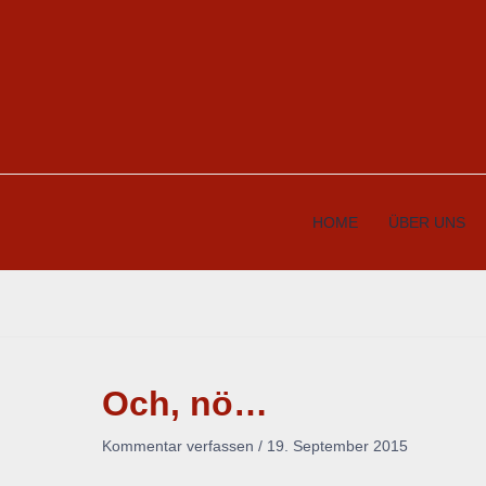
Zum
Inhalt
springen
HOME
ÜBER UNS
Och, nö…
Kommentar verfassen
/
19. September 2015