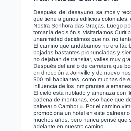
Después del desayuno, salimos y recor
que tiene algunos edificios coloniale
Nostra Senhora das Graças. Luego por
tomar la decisión si visitaríamos Curit
unanimidad decidimos que no, no tenía
El camino que andábamos no era fácil
bajadas bastantes pronunciadas y sie
no dejaban de transitar, valles muy g
Después del anillo de carretera que bo
en dirección a Joinville y de nuevo no
500 mil habitantes, como muchas de es
influencia de los inmigrantes alemanes
El cielo esta nublado y amenaza con 
cadena de montañas, eso hace que dec
balneario Camboriu. Por el camino vi
promociona un hotel en este balneari
muchos años, pero nunca pensé que s
adelante en nuestro camino.