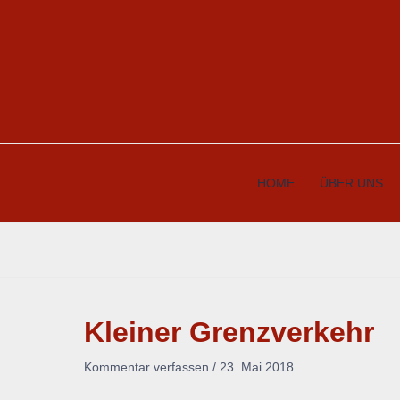
Zum
Inhalt
springen
HOME
ÜBER UNS
Kleiner Grenzverkehr
Kommentar verfassen
/
23. Mai 2018