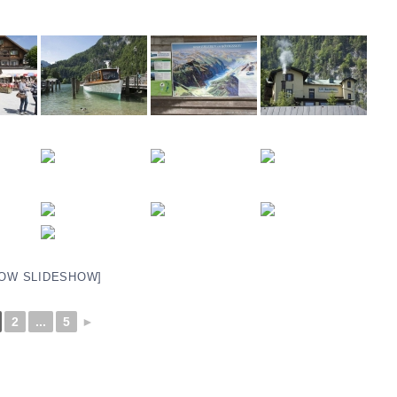
OW SLIDESHOW]
2
...
5
►