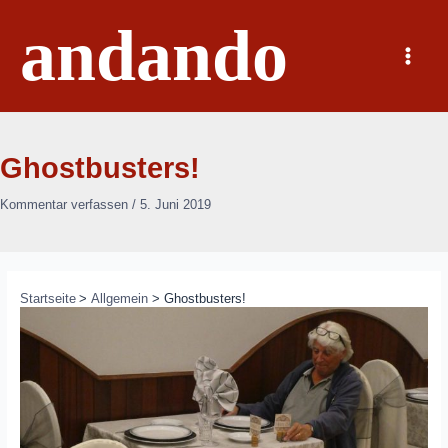
Zum
andando
Inhalt
springen
Main
Menu
Ghostbusters!
Kommentar verfassen
/
5. Juni 2019
Startseite
Allgemein
Ghostbusters!