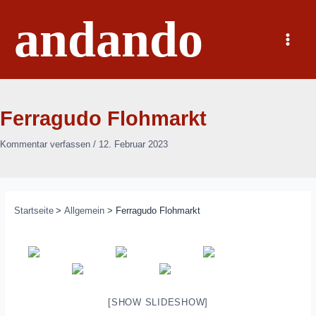
Zum
andando
Inhalt
springen
Main
Menu
Ferragudo Flohmarkt
Kommentar verfassen
/
12. Februar 2023
Startseite
Allgemein
Ferragudo Flohmarkt
[SHOW SLIDESHOW]