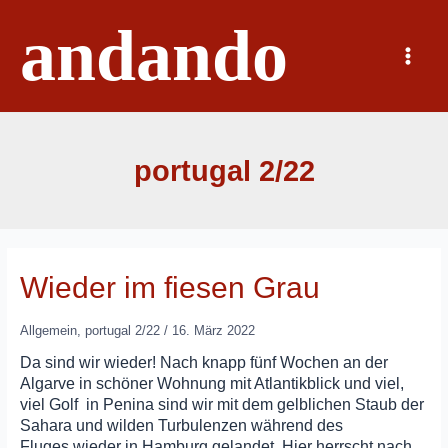
Zum
andando
Inhalt
springen
Main
Menu
portugal 2/22
Wieder im fiesen Grau
Allgemein
,
portugal 2/22
/
16. März 2022
Da sind wir wieder! Nach knapp fünf Wochen an der
Algarve in schöner Wohnung mit Atlantikblick und viel,
viel Golf in Penina sind wir mit dem gelblichen Staub der
Sahara und wilden Turbulenzen während des
Fluges wieder in Hamburg gelandet. Hier herrscht nach