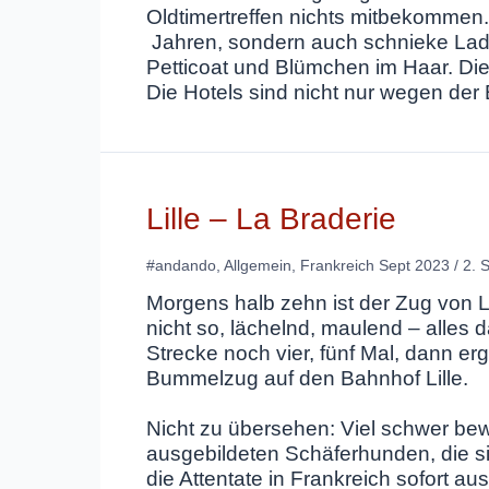
Oldtimertreffen nichts mitbekommen. 
Jahren, sondern auch schnieke Ladi
Petticoat und Blümchen im Haar. Di
Die Hotels sind nicht nur wegen der 
Lille – La Braderie
#andando
,
Allgemein
,
Frankreich Sept 2023
/
2. 
Morgens halb zehn ist der Zug von Le
nicht so, lächelnd, maulend – alles 
Strecke noch vier, fünf Mal, dann 
Bummelzug auf den Bahnhof Lille.
Nicht zu übersehen: Viel schwer bewa
ausgebildeten Schäferhunden, die sic
die Attentate in Frankreich sofort au