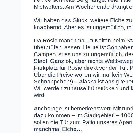
Mistwetters: Am Wochenende drängt es a
Wir haben das Glück, weitere Elche zu
knabbernd. Aber es ist ungemütlich, mit
Da Rosie manchmal im Kalten beim Star
überprüfen lassen. Heute ist Sonnaben
Campen ist es uns zu ungemütlich, desh
Stadt. Ganz ok, aber nichts Weltbew
Parkplatz für Rosie direkt vor der Tür. P
Über die Preise wollen wir mal kein Wor
Schnäppchen!) – Alaska ist aasig teue
Wir werden zuhause frühstücken und koc
wird.
Anchorage ist bemerkenswert: Mit rund
dazu kommen – im Stadtgebiet! – 1000
sollen die Tür zum Patio unseres Apa
manchmal Elche…