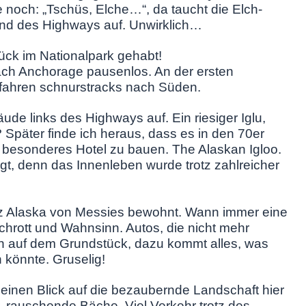
 noch: „Tschüs, Elche…“, da taucht die Elch-
and des Highways auf. Unwirklich…
ück im Nationalpark gehabt!
ch Anchorage pausenlos. An der ersten
d fahren schnurstracks nach Süden.
ude links des Highways auf. Ein riesiger Iglu,
 Später finde ich heraus, dass es in den 70er
 besonderes Hotel zu bauen. The Alaskan Igloo.
igt, denn das Innenleben wurde trotz zahlreicher
anz Alaska von Messies bewohnt. Wann immer eine
Schrott und Wahnsinn. Autos, die nicht mehr
h auf dem Grundstück, dazu kommt alles, was
n könnte. Gruselig!
einen Blick auf die bezaubernde Landschaft hier
r, rauschende Bäche. Viel Verkehr trotz des