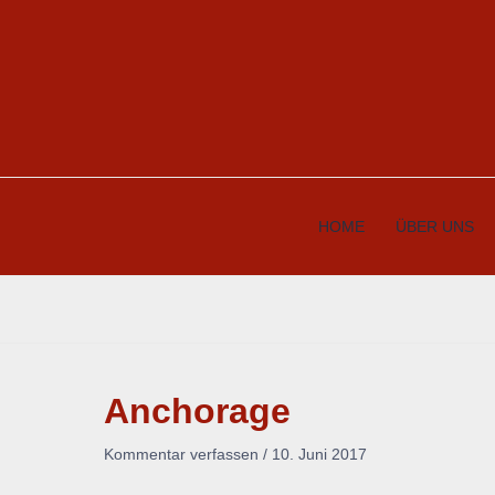
Zum
Inhalt
springen
HOME
ÜBER UNS
Anchorage
Kommentar verfassen
/
10. Juni 2017