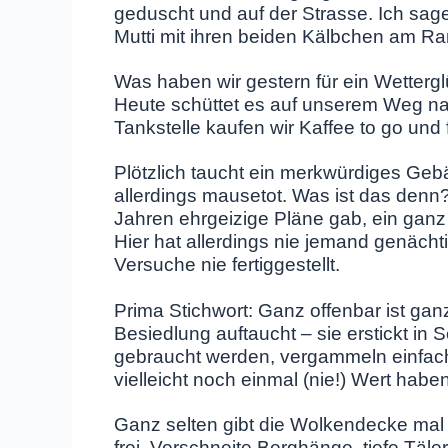
geduscht und auf der Strasse. Ich sage
Mutti mit ihren beiden Kälbchen am R
Was haben wir gestern für ein Wettergl
Heute schüttet es auf unserem Weg na
Tankstelle kaufen wir Kaffee to go un
Plötzlich taucht ein merkwürdiges Gebä
allerdings mausetot. Was ist das denn?
Jahren ehrgeizige Pläne gab, ein ganz
Hier hat allerdings nie jemand genächt
Versuche nie fertiggestellt.
Prima Stichwort: Ganz offenbar ist g
Besiedlung auftaucht – sie erstickt in 
gebraucht werden, vergammeln einfac
vielleicht noch einmal (nie!) Wert habe
Ganz selten gibt die Wolkendecke mal 
frei. Verschneite Berghänge, tiefe Täle