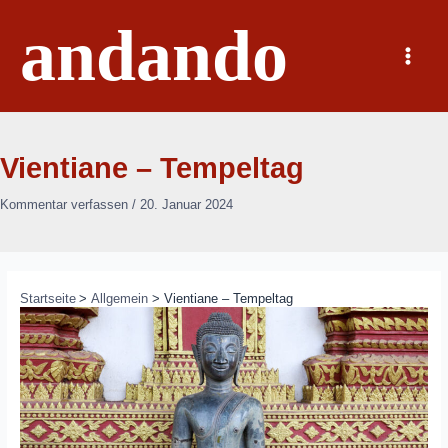
Zum
andando
Inhalt
springen
Main
Menu
Vientiane – Tempeltag
Kommentar verfassen
/
20. Januar 2024
Startseite
Allgemein
Vientiane – Tempeltag