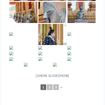
[SHOW SLIDESHOW]
1
2
3
►