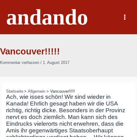
Zum
andando
Inhalt
springen
Main
Menu
Vancouver!!!!!
Kommentar verfassen
/
1. August 2017
Startseite
Allgemein
Vancouver!!!!!
Ach, wie isses schön! Wir sind wieder in
Kanada! Ehrlich gesagt haben wir die USA
richtig, richtig dicke. Besonders in der Provinz
nervt es doch ziemlich. Man kann sich des
Eindrucks vielerorts nicht erwehren, dass die
Amis ihr gegenwärtiges Staatsoberhaupt