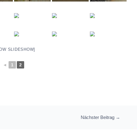
OW SLIDESHOW]
◄
1
2
Nächster Beitrag
→