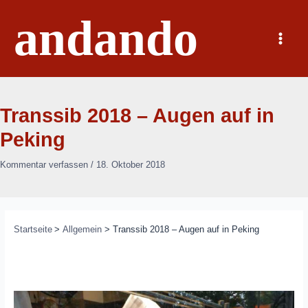
Zum
andando
Inhalt
springen
Main
Menu
Transsib 2018 – Augen auf in
Peking
Kommentar verfassen
/
18. Oktober 2018
Startseite
Allgemein
Transsib 2018 – Augen auf in Peking