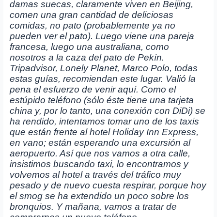
damas suecas, claramente viven en Beijing,
comen una gran cantidad de deliciosas
comidas, no pato (probablemente ya no
pueden ver el pato). Luego viene una pareja
francesa, luego una australiana, como
nosotros a la caza del pato de Pekín.
Tripadvisor, Lonely Planet, Marco Polo, todas
estas guías, recomiendan este lugar. Valió la
pena el esfuerzo de venir aquí. Como el
estúpido teléfono (sólo éste tiene una tarjeta
china y, por lo tanto, una conexión con DiDi) se
ha rendido, intentamos tomar uno de los taxis
que están frente al hotel Holiday Inn Express,
en vano; están esperando una excursión al
aeropuerto. Así que nos vamos a otra calle,
insistimos buscando taxi, lo encontramos y
volvemos al hotel a través del tráfico muy
pesado y de nuevo cuesta respirar, porque hoy
el smog se ha extendido un poco sobre los
bronquios. Y mañana, vamos a tratar de