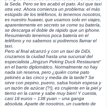
la Seda. Pero se les acabó el pato. Así que taxi
otra vez. Ahora comienza un problema: el más
estúpido de los teléfonos, lo tenemos nosotros,
es nuestro huawei, que usamos solo en viajes,
aparentemente en secreto se come su batería,
se descarga el doble de rápido que un iphone.
Resumiendo tenemos poca batería en el
teléfono y no sabemos si podremos llamar el
taxi.
Pero al final alcanzó y con un taxi de DiDi,
cruzamos la ciudad hasta una sucursal del
especialista „Jingzun Peking Duck Restaurant“
en el barrio diplomático. Normalmente no hay
nada sin reserva, pero ¿quién come pato
pekinés a las cinco y media de la tarde? Se
sirve con pepino, puerro, salsa hoisin espesa y
un tazón de azúcar (?!), es crujiente en la piel y
tierno en la carne y sabe muy bien! Y cuesta,
casi 18 euros – 138 yuan – una ganga
absoluta. Aparte de nosotros, un cuarteto de