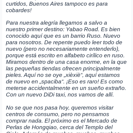
curtidos, Buenos Aires tampoco es para
cobardes!
Para nuestra alegría llegamos a salvo a
nuestro primer destino: Yabao Road. Es bien
conocido aquí que es un barrio Ruso. Nuevo
para nosotros. De repente puedo leer todo de
nuevo (pero no necesariamente entenderlo),
porque está escrito en alfabeto cirílico en ruso.
Miramos dentro de una casa enorme, en la que
las pequeñas tiendas ofrecen principalmente
pieles. Aquí no se oye „xièxiè“, aquí estamos
de nuevo en „spaciba“. ¡Eso es raro! Es como
meterse accidentalmente en un sueño extraño.
Con un nuevo DiDi taxi, nos vamos de allí.
No se que nos pasa hoy, queremos visitar
centros de consumo, pero no pensamos
comprar nada. El próximo es el Mercado de
Perlas de Hongqiao, cerca del Templo del