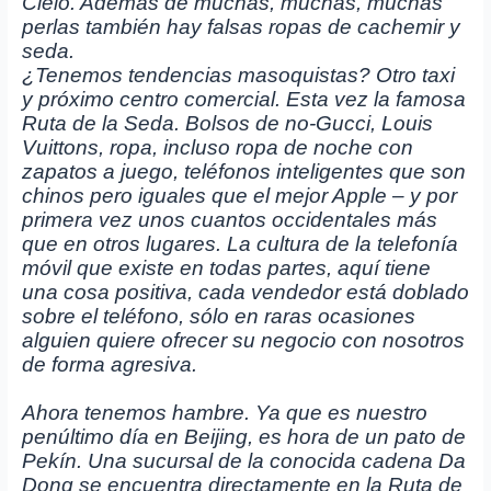
Cielo. Además de muchas, muchas, muchas
perlas también hay falsas ropas de cachemir y
seda.
¿Tenemos tendencias masoquistas? Otro taxi
y próximo centro comercial. Esta vez la famosa
Ruta de la Seda. Bolsos de no-Gucci, Louis
Vuittons, ropa, incluso ropa de noche con
zapatos a juego, teléfonos inteligentes que son
chinos pero iguales que el mejor Apple – y por
primera vez unos cuantos occidentales más
que en otros lugares. La cultura de la telefonía
móvil que existe en todas partes, aquí tiene
una cosa positiva, cada vendedor está doblado
sobre el teléfono, sólo en raras ocasiones
alguien quiere ofrecer su negocio con nosotros
de forma agresiva.
Ahora tenemos hambre. Ya que es nuestro
penúltimo día en Beijing, es hora de un pato de
Pekín. Una sucursal de la conocida cadena Da
Dong se encuentra directamente en la Ruta de