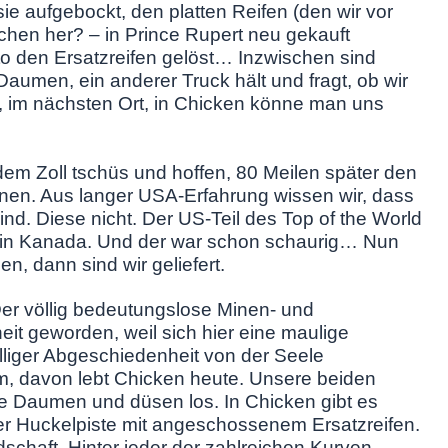
ie aufgebockt, den platten Reifen (den wir vor
chen her? – in Prince Rupert neu gekauft
 den Ersatzreifen gelöst… Inzwischen sind
aumen, ein anderer Truck hält und fragt, ob wir
, im nächsten Ort, in Chicken könne man uns
 dem Zoll tschüs und hoffen, 80 Meilen später den
önnen. Aus langer USA-Erfahrung wissen wir, dass
ind. Diese nicht. Der US-Teil des Top of the World
der in Kanada. Und der war schon schaurig… Nun
n, dann sind wir geliefert.
Der völlig bedeutungslose Minen- und
eit geworden, weil sich hier eine maulige
ölliger Abgeschiedenheit von der Seele
m, davon lebt Chicken heute. Unsere beiden
e Daumen und düsen los. In Chicken gibt es
ter Huckelpiste mit angeschossenem Ersatzreifen.
dschaft. Hinter jeder der zahlreichen Kurven