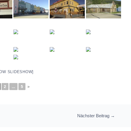
OW SLIDESHOW]
2
...
5
►
Nächster Beitrag
→