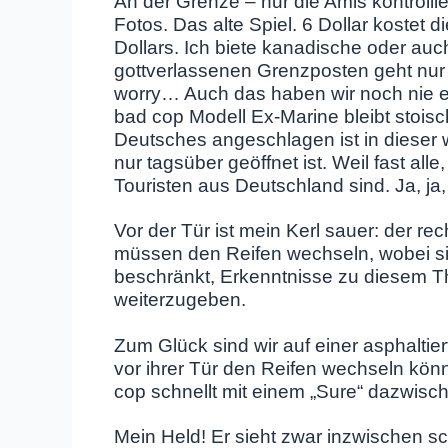
An der Grenze – nur die Amis kontroll
Fotos. Das alte Spiel. 6 Dollar kostet
Dollars. Ich biete kanadische oder auc
gottverlassenen Grenzposten geht nur 
worry… Auch das haben wir noch nie erl
bad cop Modell Ex-Marine bleibt stoisc
Deutsches angeschlagen ist in dieser
nur tagsüber geöffnet ist. Weil fast all
Touristen aus Deutschland sind. Ja, ja
Vor der Tür ist mein Kerl sauer: der recht
müssen den Reifen wechseln, wobei s
beschränkt, Erkenntnisse zu diesem
weiterzugeben.
Zum Glück sind wir auf einer asphaltierte
vor ihrer Tür den Reifen wechseln kön
cop schnellt mit einem „Sure“ dazwisc
Mein Held! Er sieht zwar inzwischen s