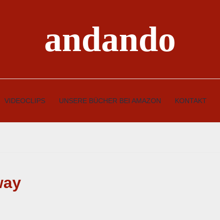
andando
VIDEOCLIPS
UNSERE BÜCHER BEI AMAZON
KONTAKT
way