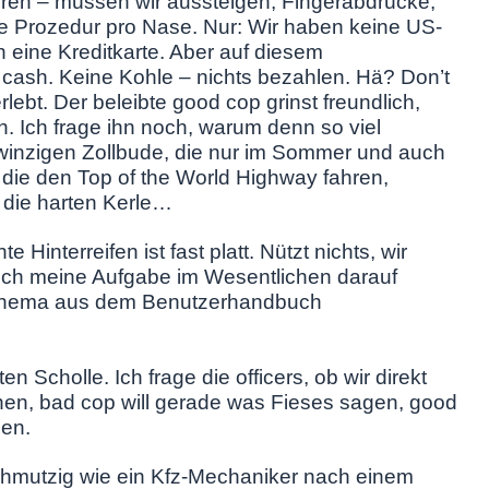
ieren – müssen wir aussteigen, Fingerabdrücke,
 die Prozedur pro Nase. Nur: Wir haben keine US-
h eine Kreditkarte. Aber auf diesem
cash. Keine Kohle – nichts bezahlen. Hä? Don’t
ebt. Der beleibte good cop grinst freundlich,
h. Ich frage ihn noch, warum denn so viel
 winzigen Zollbude, die nur im Sommer und auch
e, die den Top of the World Highway fahren,
, die harten Kerle…
e Hinterreifen ist fast platt. Nützt nichts, wir
ich meine Aufgabe im Wesentlichen darauf
 Thema aus dem Benutzerhandbuch
n Scholle. Ich frage die officers, ob wir direkt
nen, bad cop will gerade was Fieses sagen, good
hen.
chmutzig wie ein Kfz-Mechaniker nach einem