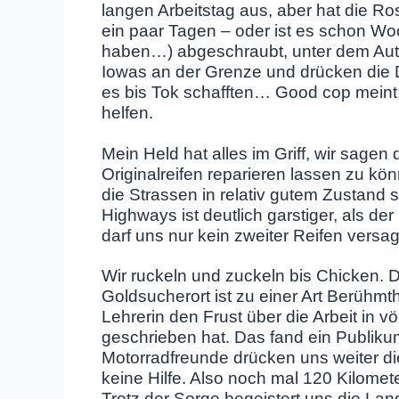
langen Arbeitstag aus, aber hat die Ros
ein paar Tagen – oder ist es schon Wo
haben…) abgeschraubt, unter dem Auto
Iowas an der Grenze und drücken die D
es bis Tok schafften… Good cop meint
helfen.
Mein Held hat alles im Griff, wir sagen
Originalreifen reparieren lassen zu k
die Strassen in relativ gutem Zustand s
Highways ist deutlich garstiger, als 
darf uns nur kein zweiter Reifen versage
Wir ruckeln und zuckeln bis Chicken. 
Goldsucherort ist zu einer Art Berühmth
Lehrerin den Frust über die Arbeit in v
geschrieben hat. Das fand ein Publiku
Motorradfreunde drücken uns weiter di
keine Hilfe. Also noch mal 120 Kilome
Trotz der Sorge begeistert uns die Lan