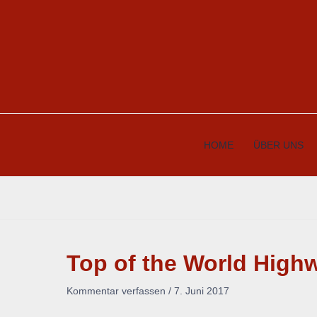
Zum
Inhalt
springen
HOME
ÜBER UNS
Top of the World High
Kommentar verfassen
/
7. Juni 2017