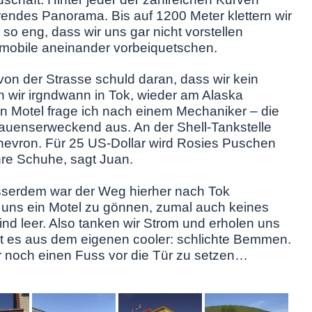
erendes Panorama. Bis auf 1200 Meter klettern wir
 so eng, dass wir uns gar nicht vorstellen
mobile aneinander vorbeiquetschen.
on der Strasse schuld daran, dass wir kein
rn wir irgndwann in Tok, wieder am Alaska
n Motel frage ich nach einem Mechaniker – die
rauenserweckend aus. An der Shell-Tankstelle
hevron. Für 25 US-Dollar wird Rosies Puschen
re Schuhe, sagt Juan.
Ausserdem war der Weg hierher nach Tok
 uns ein Motel zu gönnen, zumal auch keines
ind leer. Also tanken wir Strom und erholen uns
t es aus dem eigenen cooler: schlichte Bemmen.
r noch einen Fuss vor die Tür zu setzen…