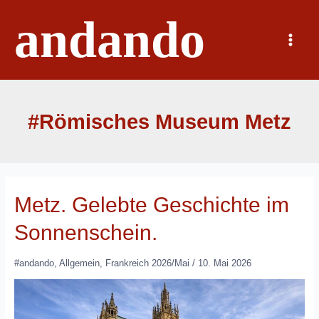
Zum
andando
Inhalt
springen
Main
Menu
#Römisches Museum Metz
Metz. Gelebte Geschichte im
Sonnenschein.
#andando
,
Allgemein
,
Frankreich 2026/Mai
/
10. Mai 2026